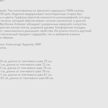
шт.
eater Tee изготовлены из прочного турецкого 100% хлопка,
90 гр/м. Изделия выдерживает многократные стирки без
 и цвета. Графика принтов наносится шелкографией, это вид
печати, который обеспечивает сочное нанесение и долгий
 Футболки Anteater обладают умеренным оверсайз силуэтом,
енная линия плеча, широкие рукава. Комфортная посадка,
ит, максимально дышащие свойства. Их можно носить круглый
остоятельный предмет гардероба, так и добавляя в ваши
е образы.
ки: Александр Чудаков, OMF.
опок.
50 см, длина от плечевого шва 70 см.
2 см, длина от плечевого шва 72 см.
5 см, длина от плечевого шва 76 см.
9 см, длина от плечевого шва 78 см.
61 см, длина от плечевого шва 81 см.
 65 см, длина от плечевого шва 88 см.