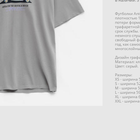
В наличии:
3
Футболки Ant
плотностью 1
потери формы
трафаретной 
срок службы.
немного спущ
свободный ф
год, как сам
многослойны
Дизайн графи
Материал: хл
Цвет: серый.
Размеры:
XS - ширина 
S - ширина 5
M - ширина 5
L - ширина 5
XL - ширина 
XXL - ширина