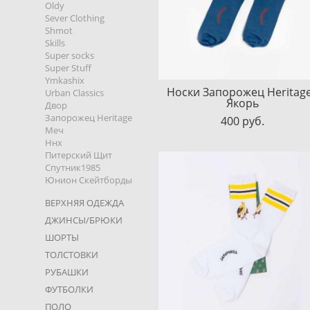
Oldy
Sever Clothing
Shmot
Skills
Super socks
Super Stuff
Ymkashix
Носки Запорожец Heritage
Urban Classics
Якорь
Двор
Запорожец Heritage
400 pуб.
Меч
Ннх
Питерский Щит
Спутник1985
Юнион Скейтборды
ВЕРХНЯЯ ОДЕЖДА
ДЖИНСЫ/БРЮКИ
ШОРТЫ
ТОЛСТОВКИ
РУБАШКИ
ФУТБОЛКИ
ПОЛО