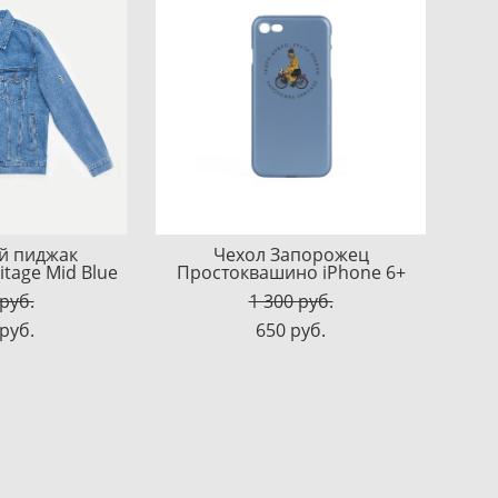
й пиджак
Чехол Запорожец
tage Mid Blue
Простоквашино iPhone 6+
 pуб.
1 300 pуб.
 pуб.
650 pуб.