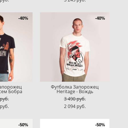
-40%
-40%
Запорожец
Футболка Запорожец
Всем Бобра
Heritage - Вождь
 pуб.
3 490 pуб.
 pуб.
2 094 pуб.
-50%
-50%