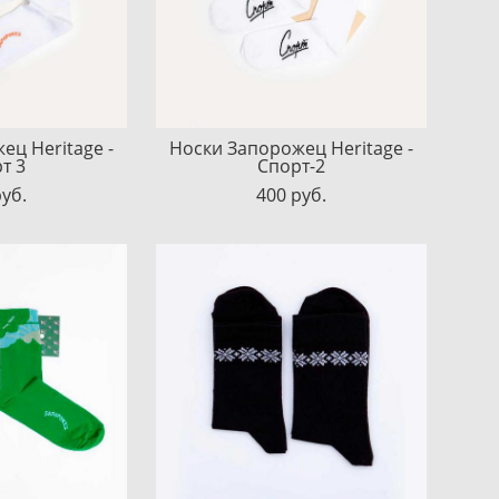
ец Heritage -
Носки Запорожец Heritage -
т 3
Спорт-2
pуб.
400 pуб.