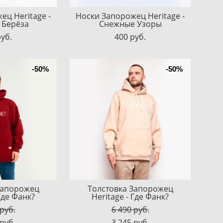
ец Heritage -
Носки Запорожец Heritage -
 Берёза
Снежные Узоры
pуб.
400 pуб.
-50%
-50%
Запорожец
Толстовка Запорожец
 Где Фанк?
Heritage - Где Фанк?
 pуб.
6 490 pуб.
 pуб.
3 245 pуб.