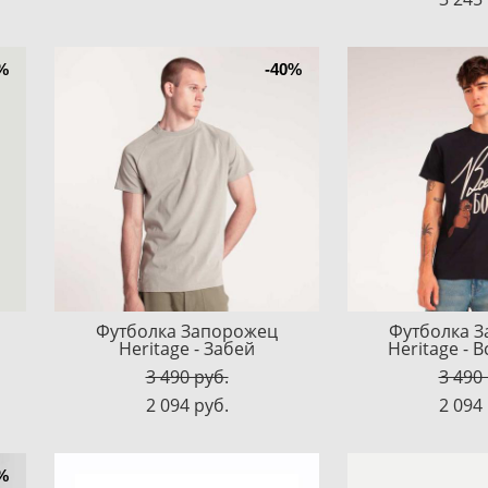
%
-40%
Футболка Запорожец
Футболка 
Heritage - Забей
Heritage - 
3 490 pуб.
3 490
2 094 pуб.
2 094
%