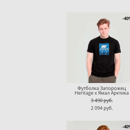
-40
Футболка Запорожец
Heritage х Ямал Арктика
3 490 pуб.
2 094 pуб.
-40