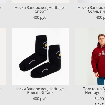
 -
Носки Запорожец Heritage -
Носки Запорож
Спорт
Солнце и
400 pуб.
400 
 -
Носки Запорожец Heritage -
Толстовка 
Большой Танк
Heritage -
400 pуб.
6 490
3 245