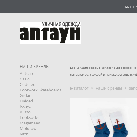
БЫСТР
НАШИ БРЕНДЫ
Бренд "Запорожец Heritage" был основан 
Anteater
материалов, с душой и привкусом советско
Casio
Codered
▶︎ каталог
>
наши бренды
>
зап
Footwork Skateboards
Gildan
Haided
Issaya
Kusto
Looksocks
Magamaev
Molotow
Nttr