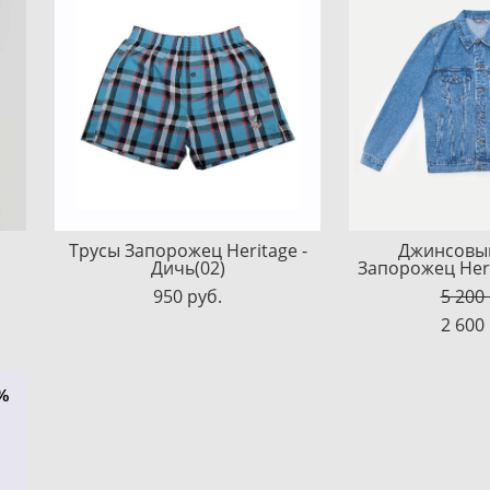
Трусы Запорожец Heritage -
Джинсовы
Дичь(02)
Запорожец Heri
950 pуб.
5 200
2 600
%