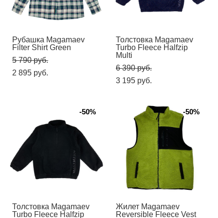
Рубашка Magamaev
Толстовка Magamaev
Filter Shirt Green
Turbo Fleece Halfzip
Multi
5 790 pуб.
6 390 pуб.
2 895 pуб.
3 195 pуб.
-50%
-50%
Толстовка Magamaev
Жилет Magamaev
Turbo Fleece Halfzip
Reversible Fleece Vest