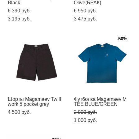
Black
Olive(БРАК)
6 390 pуб.
6 950 pуб.
3 195 pуб.
3 475 pуб.
-50%
Шорты Magamaev Twill
Футболка Magamaev М
work 5 pocket grey
TEE BLUE/GREEN
4 500 pуб.
2 000 pуб.
1 000 pуб.