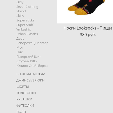
Oldy
Sever Clothing
Shmot
Skills
Super socks
Super Stuff
Носки Looksocks - Пицца
Ymkashix
Urban Classics
380 pуб.
Двор
Запорожец Heritage
Меч
Ннх
Питерский Щит
Спутник1985
Юнион Скейтборды
ВЕРХНЯЯ ОДЕЖДА
ДЖИНСЫ/БРЮКИ
ШОРТЫ
ТОЛСТОВКИ
РУБАШКИ
ФУТБОЛКИ
ПОЛО