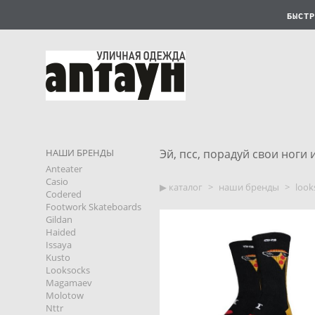
БЫСТР
НАШИ БРЕНДЫ
Эй, псс, порадуй свои ноги и
Anteater
Casio
▶︎ каталог
>
наши бренды
>
look
Codered
Footwork Skateboards
Gildan
Haided
Issaya
Kusto
Looksocks
Magamaev
Molotow
Nttr