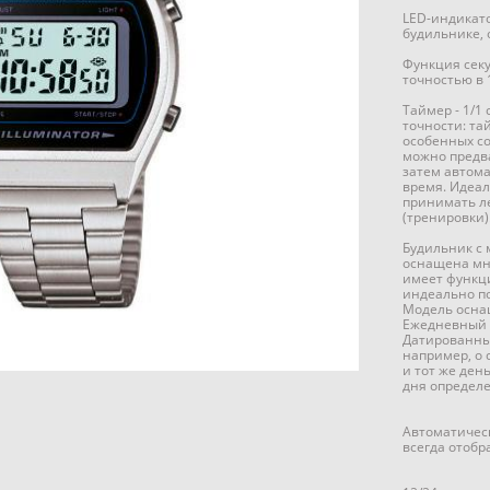
LED-индикато
будильнике, 
Функция секу
точностью в 
Таймер - 1/1
точности: та
особенных со
можно предва
затем автома
время. Идеа
принимать л
(тренировки)
Будильник с
оснащена мн
имеет функц
индеально п
Модель осна
Ежедневный б
Датированный
например, о 
и тот же ден
дня определ
Автоматичес
всегда отобр