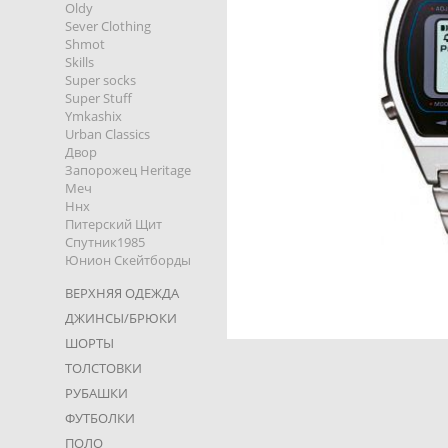
Oldy
Sever Clothing
Shmot
Skills
Super socks
Super Stuff
Ymkashix
Urban Classics
Двор
Запорожец Heritage
Меч
Ннх
Питерский Щит
Спутник1985
Юнион Скейтборды
ВЕРХНЯЯ ОДЕЖДА
ДЖИНСЫ/БРЮКИ
ШОРТЫ
ТОЛСТОВКИ
РУБАШКИ
ФУТБОЛКИ
ПОЛО