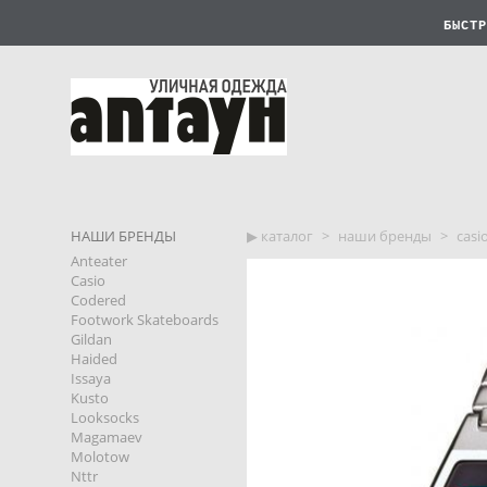
БЫСТР
НАШИ БРЕНДЫ
▶︎ каталог
>
наши бренды
>
casi
Anteater
Casio
Codered
Footwork Skateboards
Gildan
Haided
Issaya
Kusto
Looksocks
Magamaev
Molotow
Nttr