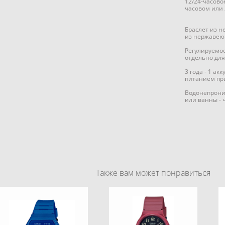
12/24-часов
часовом или
Браслет из н
из нержавею
Регулируемое
отдельно дл
3 года - 1 а
питанием при
Водонепрониц
или ванны - 
Также вам может понравиться