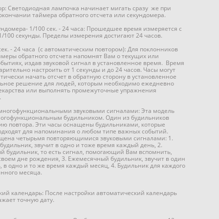
р: Светодиодная лампочка начинает мигать сразу же при
окончании таймера обратного отсчета или секундомера.
ндомера- 1/100 сек. - 24 часа: Прошедшее время измеряется с
1/100 секунды. Пределы измерения достигают 24 часов.
 сек. - 24 часа (с автоматическим повтором): Для поклонников
ймеры обратного отсчета напомнят Вам о текущих или
бытиях, издав звуковой сигнал в установленное время. Время
рительно настроить от 1 секунды и до 24 часов. Часы могут
тически начать отсчет в обратную сторону в установленное
льное решение для людей, которым необходимо ежедневно
екарства или выполнять промежуточные упражнения
.
 многофункциональными звуковыми сигналами: Эта модель
огофункциональным будильником. Один из будильников
ию повтора. Эти часы оснащены будильниками, которые
одходят для напоминания о любом типе важных событий.
щена четырьмя повторяющимися звуковыми сигналами: 1.
удильник, звучит в одно и тоже время каждый день, 2.
 будильник, то есть сигнал, помогающий Вам вспомнить,
своем дне рождения, 3. Ежемесячный будильник, звучит в один
ь, в одно и то же время каждый месяц, 4. Будильник для каждого
енного месяца.
кий календарь: После настройки автоматический календарь
ажает точную дату.