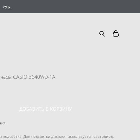
 РУБ.
часы CASIO B640WD-1A
ДОБАВИТЬ В КОРЗИНУ
шт.
 подсветка: Для подсветки дисплея используется светодиод.