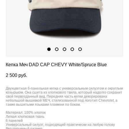
Кепка Меч DAD CAP CHEVY White/Spruce Blue
2 500 pуб.
Двухцветная 6-панельная кепка с универсальным силуэтом и округлым
козырьком. Она сшита из хлопкового твила, который надолго сохранит
свой первозданный вид. Передняя часть кепки декорирована
небольшой вышивкой МЕЧ, стилизованной под логотип Chevrolet, а
также вышитыми языками пламени по бокам.
Материал: 100% хлопок
Легкая хлопковая ткань
6 панелей
Универсальный силуэт, подходящий практически на любую голову
Регулируемый размер