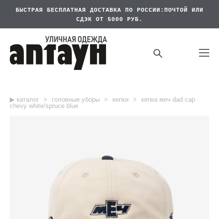
БЫСТРАЯ БЕСПЛАТНАЯ
ДОСТАВКА ПО РОССИИ:ПОЧТОЙ ИЛИ
СДЭК ОТ 5000 РУБ.
▶︎ каталог
>
головные уборы
>
кепки
>
кепка меч dad cap
chevy white/spruce blue