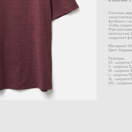
В наличии:
2
Плотные овер
самостоятел
футболки с 
чтобы создат
Phat изготав
плотностью 2
сохраняет фо
Материал: 95
Цвет: бордо
Размеры:
XS - ширина 
S - ширина 5
M - ширина 5
L - ширина 5
XL - ширина 
XXL - ширина