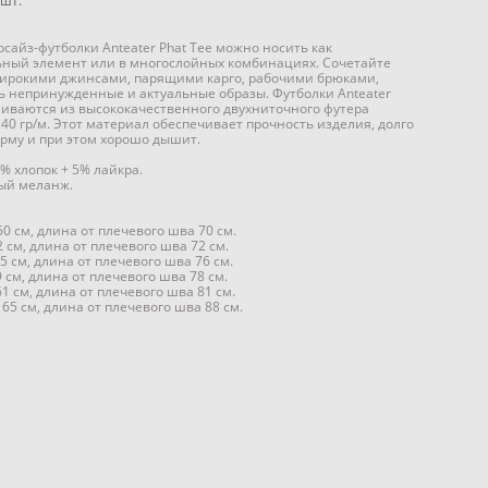
шт.
сайз-футболки Anteater Phat Tee можно носить как
ьный элемент или в многослойных комбинациях. Сочетайте
широкими джинсами, парящими карго, рабочими брюками,
ь непринужденные и актуальные образы. Футболки Anteater
ливаются из высококачественного двухниточного футера
40 гр/м. Этот материал обеспечивает прочность изделия, долго
рму и при этом хорошо дышит.
% хлопок + 5% лайкра.
вый меланж.
50 см, длина от плечевого шва 70 см.
2 см, длина от плечевого шва 72 см.
5 см, длина от плечевого шва 76 см.
9 см, длина от плечевого шва 78 см.
61 см, длина от плечевого шва 81 см.
 65 см, длина от плечевого шва 88 см.