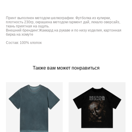
Принт выполнен методом шелкографии. Футболка из кулирки,
плотность 230гр, окрашена методом гармент дай, лекало оверсайз,
ткань приятная на ощупь.
Внешний брендинг:Жаккард на рукаве и по низу изделия, картонная
бирка на хомуте
Состав: 100% хлопок
Также вам может понравиться