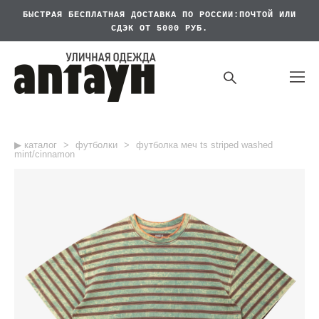
БЫСТРАЯ БЕСПЛАТНАЯ
ДОСТАВКА ПО РОССИИ:ПОЧТОЙ ИЛИ
СДЭК ОТ 5000 РУБ.
▶︎ каталог
>
футболки
>
футболка меч ts striped washed
mint/cinnamon