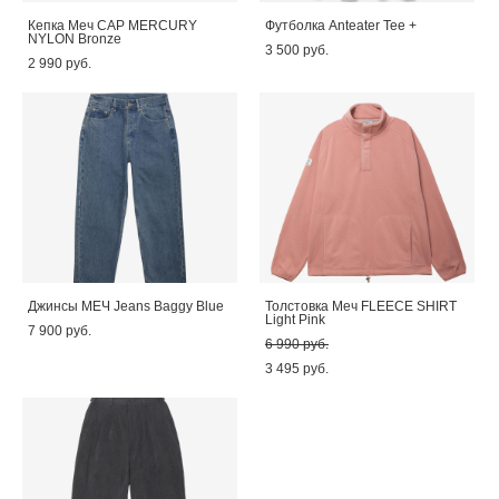
Кепка Меч CAP MERCURY
Футболка Anteater Tee +
NYLON Bronze
3 500 pуб.
2 990 pуб.
Джинсы МЕЧ Jeans Baggy Blue
Толстовка Меч FLEECE SHIRT
Light Pink
7 900 pуб.
6 990 pуб.
3 495 pуб.