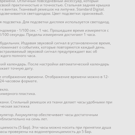
времени. Отличный повседневный аксессуар, который
 своей практичностью и точностью. Стальная задняя крышка
-х винтах. Тканевый ремешок на липучке. Standard Digital.
дсвечивается светодиодом. Цвет подсветки: оранжевый.
 подсветка. Для подсветки дисплея используется светодиод.
ндомера - 1/100 сек. - 1 час. Прошедшее время измеряется с
1/100 секунды. Пределы измерения достигают 1 часа.
удильник. Издавая звуковой сигнал в установленное время,
поминает о событиях, которые повторяются каждый день.
настраиваемый звуковой сигнал предупреждает вас об
ждого полного часа.
кий календарь. После настройки автоматический календарь
ажает точную дату.
ое отображение времени. Отображение времени можно в 12-
 24-часовом формате.
екло.
лимерного пластика.
ткани. Стильный ремешок из ткани делает часы удобными при
ическая застежка
кумулятор. Аккумулятор обеспечивает часы достаточным
близительно на семь лет.
аемость (5 Бар). Эти часы можно носить при принятии душа
часы проверены на водонепроницаемость до 5 Бар.