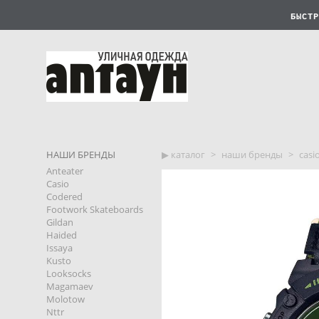
БЫСТР
НАШИ БРЕНДЫ
▶︎ каталог
>
наши бренды
>
casi
Anteater
Casio
Codered
Footwork Skateboards
Gildan
Haided
Issaya
Kusto
Looksocks
Magamaev
Molotow
Nttr