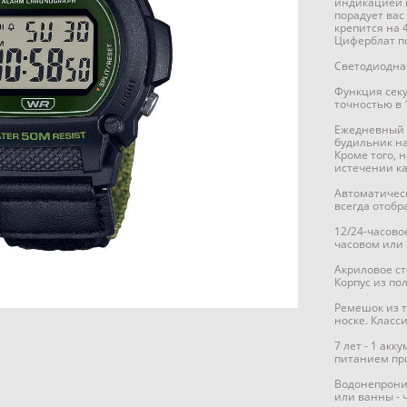
индикацией 
порадует вас
крепится на 4
Циферблат по
Светодиодная
Функция секу
точностью в 
Ежедневный б
будильник на
Кроме того, 
истечении ка
Автоматичес
всегда отобр
12/24-часов
часовом или
Акриловое ст
Корпус из по
Ремешок из 
носке. Класс
7 лет - 1 ак
питанием при
Водонепрониц
или ванны - 