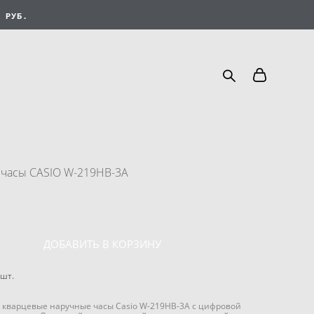
 РУБ.
часы CASIO W-219HB-3A
ДОБАВИТЬ В КОРЗИНУ
шт.
 кварцевые наручные часы Casio W-219HB-3A с цифровой