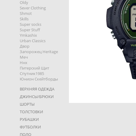
Oldy
Sever Clothing
Shmot
Skills
Super socks
Super Stuff
Ymkashix
Urban Classics
Двор
Запорожец Heritage
Меч
Ннх
Питерский Щит
Спутник1985
Юнион Скейтборды
ВЕРХНЯЯ ОДЕЖДА
ДЖИНСЫ/БРЮКИ
ШОРТЫ
ТОЛСТОВКИ
РУБАШКИ
ФУТБОЛКИ
ПОЛО