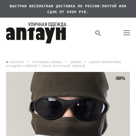
БЫСТРАЯ БЕСПЛАТНАЯ
ДОСТАВКА ПО РОССИИ:ПОЧТОЙ ИЛИ
СДЭК ОТ 5000 РУБ.
▶︎ каталог
>
головные уборы
>
шапки
>
шапка балаклава
incognito codered × etock болотный тёмный
-50%