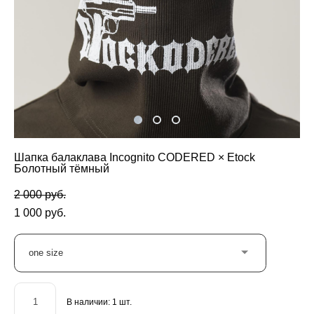
Шапка балаклава Incognito CODERED × Etock
Болотный тёмный
2 000 pуб.
1 000 pуб.
one size
В наличии:
1
шт.