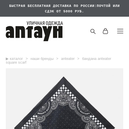
БЫСТРАЯ БЕСПЛАТНАЯ
ДОСТАВКА ПО РОССИИ:ПОЧТОЙ ИЛИ
СДЭК ОТ 5000 РУБ.
▶︎ каталог
>
наши бренды
>
anteater
>
бандана anteater
square scarf