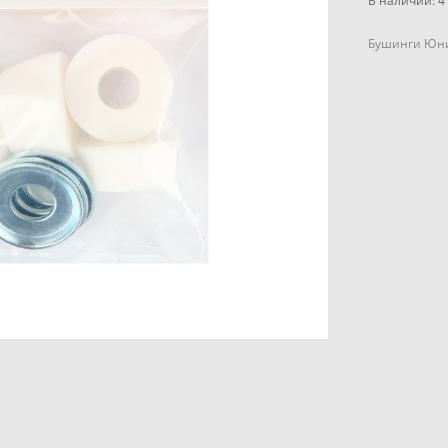
В наличии:
4
Бушинги Юни