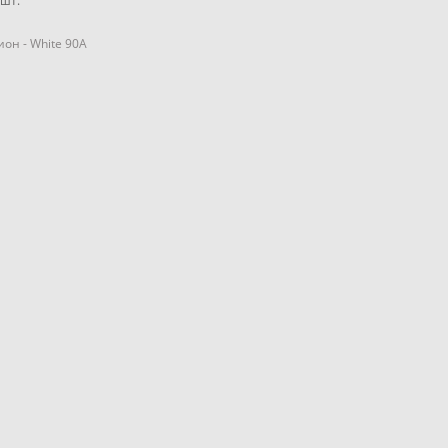
шт.
он - White 90А