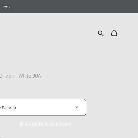
 РУБ.
нион - White 90А
е Размер
ДОБАВИТЬ В КОРЗИНУ