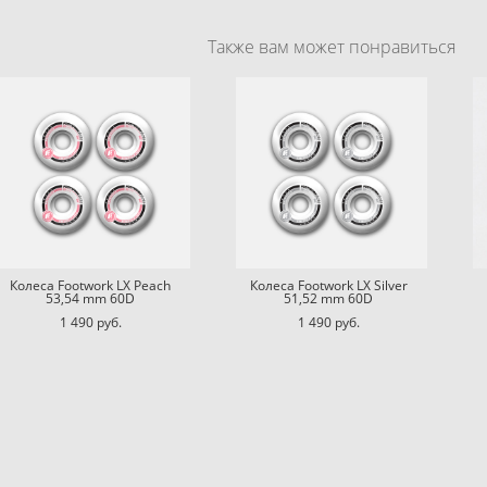
Также вам может понравиться
Колеса Footwork LX Peach
Колеса Footwork LX Silver
53,54 mm 60D
51,52 mm 60D
1 490 pуб.
1 490 pуб.