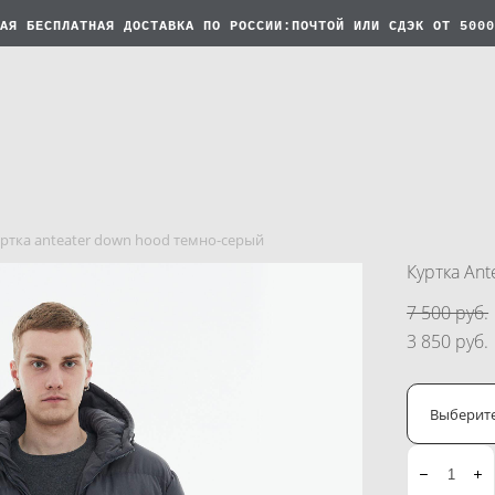
АЯ БЕСПЛАТНАЯ
ДОСТАВКА ПО РОССИИ:ПОЧТОЙ ИЛИ СДЭК ОТ 5000
ртка anteater down hood темно-серый
Куртка An
7 500 pуб.
3 850 pуб.
Выберит