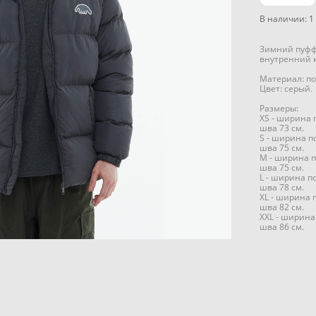
В наличии:
1
Зимний пуффе
внутренний к
Материал: по
Цвет: серый.
Размеры:
XS - ширина 
шва 73 см.
S - ширина п
шва 75 см.
M - ширина п
шва 75 см.
L - ширина п
шва 78 см.
XL - ширина 
шва 82 см.
XXL - ширина
шва 86 см.