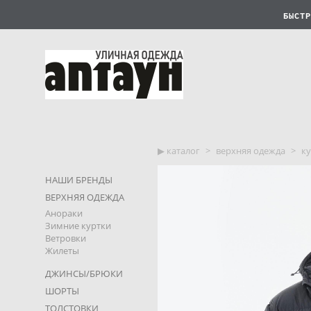
БЫСТР
▶︎ каталог
>
верхняя одежда
>
ку
НАШИ БРЕНДЫ
ВЕРХНЯЯ ОДЕЖДА
Анораки
Зимние куртки
Ветровки
Жилеты
ДЖИНСЫ/БРЮКИ
ШОРТЫ
ТОЛСТОВКИ