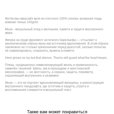
ДОБАВИТЬ В КОРЗИНУ
Футболка оверсайз кроя из плотного 100% хлопка: кулирная гладь
компакт пенье 245gr/m
Muse - визуальный этюд о молчании, памяти и защите внутреннего
мира
Фигура на груди фрагмент античного барельефа — отсылает к
каноническому образу музы как источника вдохновения. В этом образе
заключено не столько преклонение перед красотой, сколько попытка
её зафиксировать, сохранить, выжечь в памяти.
Here grows no ivy but that silence. Thorns will guard what the heart keeps.
Плющ, традиционно символизирующий жизнь и привязанность,
заменён тишиной. Шипы, как в геральдике и христианской
иконографии, — не жестокость, а охрана, защита, периметр,
охраняющий внутреннее и уязвимое.
Muse — это не портрет вдохновляющей женщины, а реконструкция
внутреннего ландшафта, где эстетика и защита, утрата и
воспоминания сливаются в визуальный текст.
Также вам может понравиться