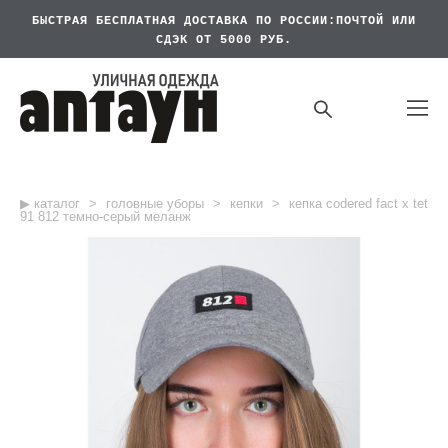
БЫСТРАЯ БЕСПЛАТНАЯ
ДОСТАВКА ПО РОССИИ:ПОЧТОЙ ИЛИ
СДЭК ОТ 5000 РУБ.
▶︎ каталог
>
головные уборы
>
кепки
>
кепка codered fact x tet
91 812 темно-серый меланж