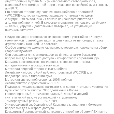
Двухсторонний пуховик МЕЧ универсального свободного кроя,
созданный для комфортной носки в условиях российской зимы вплоть
до -20 °С.
Его лицевая сторона сделана из 100% нейлона с пропиткой
«WR.CIRE», которая надежно защищает от ветра и осадков.
А внутренняя выполнена из легкого нейлонового рипстопа с
аналогичной пропиткой. В качестве утеплителя используется биопух
— легкий, упругий и долговечный материал, не уступающий
натуральному пуху.
Силуэт оснащен эргономичным капюшоном с утяжкой по объему и
увеличенной планкой для защиты шеи и лица от непогоды, а также
двусторонней молнией на застежке.
Особое внимание уделено карманам, которые расположены на обеих
сторонах пуховика.
Они оснащены мягким подкладом из флиса, а также боковыми
прорезями для быстрого доступа и комфортного согревания рук.
Карманы застегиваются на клапаны, которые препятствуют
попаданию влаги и осадков вовнутрь.
Материал лицевой стороны: 100% нейлон
Легкий, но износостойкий нейлон с пропиткой WR.CIRE для
предотвращения миграции пуха
Материал внутренней стороны: 100% нейлон
Легкий рипстоп с пропиткой WR.СIRE
Подклад с пуходержащими пакетами для дополнительного удержания
пуха Утеплитель: биопух 700г, сделанный в Корее
Гипоаллергенный, антибактериальный, легкий и упругий
синтетический пух, не уступающий натуральному
Температурный режим: -10°С / -20°С
Универсальный свободный крой Карманы с клапанами и боковыми
прорезями для быстрого доступа
Комфортный эргономичный капюшон с утяжкой по объему ПВХ-патч с