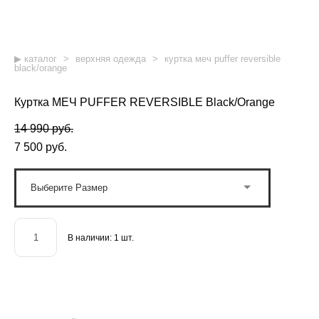
▶︎ каталог
>
верхняя одежда
>
куртка меч puffer reversible
black/orange
Куртка МЕЧ PUFFER REVERSIBLE Black/Orange
14 990 pуб.
7 500 pуб.
Выберите Размер
В наличии:
1
шт.
ДОБАВИТЬ В КОРЗИНУ