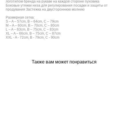
логотипом бренда на рукаве на каждой стороне пуховика
Боковые утяжки низа для регулирования посадки и защиты от
продувания Застежка на двустороннюю молнию
Размерная сетка:
S – A – 57cm, B – 64cm, C – 79cm
M – A – 60cm, B – 70cm, C – 80cm
L – A – 63cm, B – 75cm, C – 83cm
XL – A – 66cm, B – 75cm, C – 87cm
XXL - A - 72cm, B - 79cm, C - 90cm
Также вам может понравиться
Чехол Codered для Samsung Galaxy S9
1 000 pуб.
500 pуб.