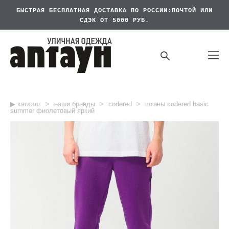
БЫСТРАЯ БЕСПЛАТНАЯ
ДОСТАВКА ПО РОССИИ:ПОЧТОЙ ИЛИ
СДЭК ОТ 5000 РУБ.
▶︎ каталог
>
наши бренды
>
codered
>
штаны codered basic
summer фиолетовый яркий