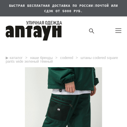
БЫСТРАЯ БЕСПЛАТНАЯ
ДОСТАВКА ПО РОССИИ:ПОЧТОЙ ИЛИ
СДЭК ОТ 5000 РУБ.
▶︎ каталог
>
наши бренды
>
codered
>
штаны codered square
pants wide зеленый тёмный