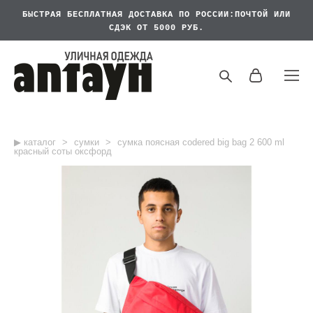
БЫСТРАЯ БЕСПЛАТНАЯ
ДОСТАВКА ПО РОССИИ:ПОЧТОЙ ИЛИ
СДЭК ОТ 5000 РУБ.
▶︎ каталог
>
сумки
>
сумка поясная codered big bag 2 600 ml
красный соты оксфорд