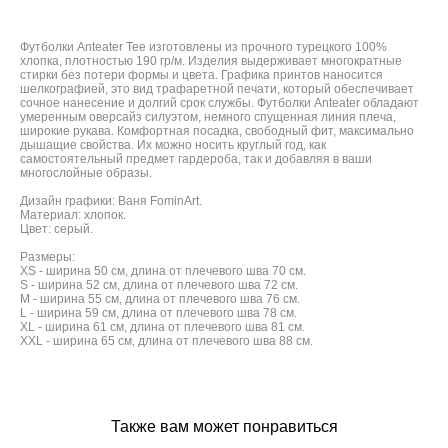
Футболки Anteater Tee изготовлены из прочного турецкого 100%
хлопка, плотностью 190 гр/м. Изделия выдерживает многократные
стирки без потери формы и цвета. Графика принтов наносится
шелкографией, это вид трафаретной печати, который обеспечивает
сочное нанесение и долгий срок службы. Футболки Anteater обладают
умеренным оверсайз силуэтом, немного спущенная линия плеча,
широкие рукава. Комфортная посадка, свободный фит, максимально
дышащие свойства. Их можно носить круглый год, как
самостоятельный предмет гардероба, так и добавляя в ваши
многослойные образы.
Дизайн графики: Ваня FominArt.
Материал: хлопок.
Цвет: серый.
Размеры:
XS - ширина 50 см, длина от плечевого шва 70 см.
S - ширина 52 см, длина от плечевого шва 72 см.
M - ширина 55 см, длина от плечевого шва 76 см.
L - ширина 59 см, длина от плечевого шва 78 см.
XL - ширина 61 см, длина от плечевого шва 81 см.
XXL - ширина 65 см, длина от плечевого шва 88 см.
Также вам может понравиться