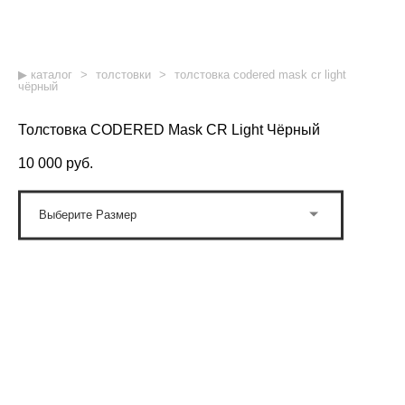
▶︎ каталог
>
толстовки
>
толстовка codered mask cr light
чёрный
Толстовка CODERED Mask CR Light Чёрный
10 000 pуб.
Выберите Размер