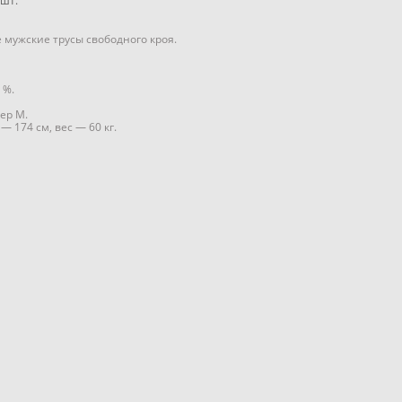
шт.
 мужские трусы свободного кроя.
 %.
ер М.
— 174 см, вес — 60 кг.