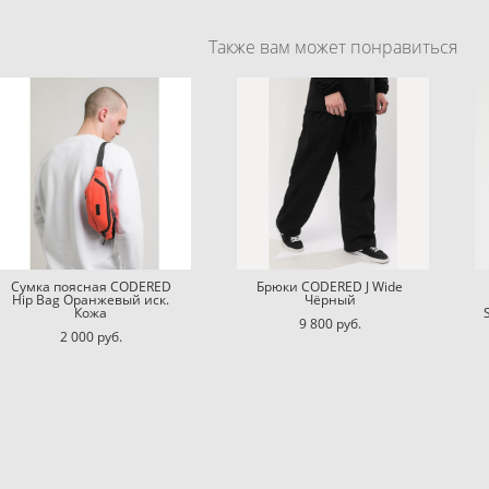
Также вам может понравиться
Сумка поясная CODERED
Брюки CODERED J Wide
Hip Bag Оранжевый иск.
Чёрный
Кожа
9 800 pуб.
2 000 pуб.