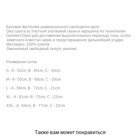
ДОБАВИТЬ В КОРЗИНУ
Базовая футболка универсального свободного кроя.
Она сшита из плотной хлопковой ткани и окрашена по технологии
Garment Dyed для достижения выразительного перехода тона, особо
заметного в местах швов, и предотвращения дальнейшей усадки.
Материал: 100% хлопок
Лаконичный свободный силуэт, унисекс
Размерная сетка:
S - A - 52cm, B - 65cm, C - 19cm
M - A - 55cm, B - 69cm, C - 20cm
L - A - 58cm, B - 72cm, C - 21cm
XL - A - 61cm, B - 75cm, C - 22cm
XXL - A - 64cm, B - 77cm, C - 22cm
Также вам может понравиться