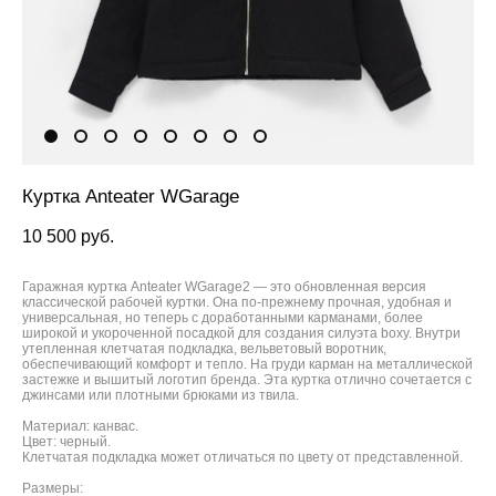
Куртка Anteater WGarage
10 500 pуб.
Гаражная куртка Anteater WGarage2 — это обновленная версия
классической рабочей куртки. Она по-прежнему прочная, удобная и
универсальная, но теперь с доработанными карманами, более
широкой и укороченной посадкой для создания силуэта boxy. Внутри
утепленная клетчатая подкладка, вельветовый воротник,
обеспечивающий комфорт и тепло. На груди карман на металлической
застежке и вышитый логотип бренда. Эта куртка отлично сочетается с
джинсами или плотными брюками из твила.
Материал: канвас.
Цвет: черный.
Клетчатая подкладка может отличаться по цвету от представленной.
Размеры: