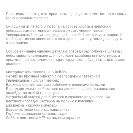
Практичные шорты, в которых совмещены детали винтажных военных
карго и рабочих фасонов.
Они сшиты из легкого рипстопа на основе хлопка и нейлона с
леопардовым паттерном и эффектом затемнения тонов.
Универсальный силуэт, подходящий на любой тип фигуры: широкий
крой, эластичная линия пояса со встроенным шнурком и длина чуть
выше колена.
Особое внимание уделено деталям: спереди расположена шлевка с
небольшим полукольцом для пристежки карабина или ключницы, а
продуманное расположение карго-карманов не будет сковывать ваши
движения.
Материал: 69% хлопок, 31% нейлон
Легкий, но прочный рипстоп с леопардовым паттерном
Универсальный силуэт, унисекс
Вдохновлено винтажными рабочими и военными брюками
Благодаря эластичной вставке на линии пояса шорты идеально
подойдут на любой тип фигуры
Встроенный шнурок для быстрого и удобного регулирования
плотности посадки Застежка на молнию и пуговицу
Два врезных кармана спереди
Вместительные карго-карманы снизу
Глубокие накладные карманы сзади
Лейбл с логотипом МЕЧ на заднем кармане