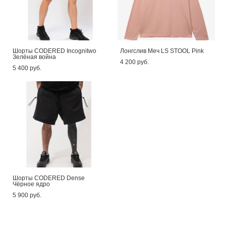
Шорты CODERED Incognitwo
Лонгслив Меч LS STOOL Pink
Зелёная война
4 200 pуб.
5 400 pуб.
Шорты CODERED Dense
Чёрное ядро
5 900 pуб.