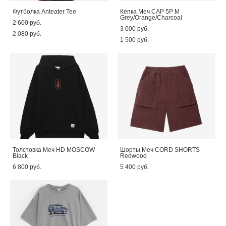
Футболка Anteater Tee
Кепка Меч CAP 5P M
Grey/Orange/Charcoal
2 600 pуб.
3 000 pуб.
2 080 pуб.
1 500 pуб.
Толстовка Меч HD MOSCOW
Шорты Меч CORD SHORTS
Black
Redwood
6 800 pуб.
5 400 pуб.