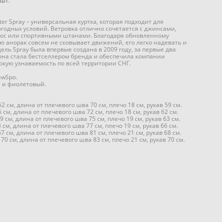
шт.
ter Spray – универсальная куртка, которая подходит для
годных условий. Ветровка отлично сочетается с джинсами,
ос или спортивными штанами. Благодаря обновленному
ю анорак совсем не сковывает движений, его легко надевать и
ель Spray была впервые создана в 2009 году, за первые два
она стала бестселлером бренда и обеспечила компании
окую узнаваемость по всей территории СНГ.
ewSpo.
 и фиолетовый.
2 см, длина от плечевого шва 70 см, плечо 18 см, рукав 59 см.
 см, длина от плечевого шва 72 см, плечо 18 см, рукав 62 см.
 см, длина от плечевого шва 75 см, плечо 19 см, рукав 63 см.
 см, длина от плечевого шва 77 см, плечо 19 см, рукав 66 см.
7 см, длина от плечевого шва 81 см, плечо 21 см, рукав 68 см.
70 см, длина от плечевого шва 83 см, плечо 21 см, рукав 70 см.