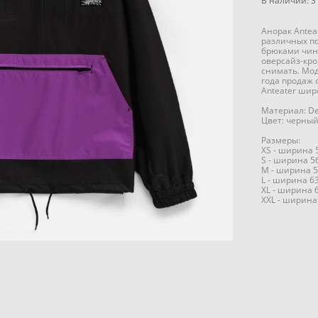
В наличии:
3
Анорак Antea
различных по
брюками чин
оверсайз-кро
снимать. Мод
года продаж 
Anteater шир
Материал: D
Цвет: черный
Размеры:
XS - ширина 5
S - ширина 56
M - ширина 59
L - ширина 63
XL - ширина 6
XXL - ширина 