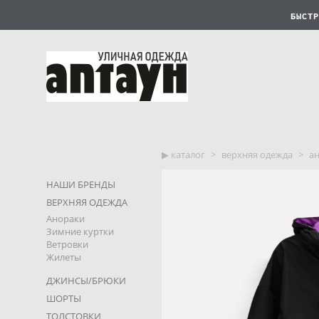
БЫСТР
▶︎ каталог
>
верхняя одежда
>
ан
НАШИ БРЕНДЫ
ВЕРХНЯЯ ОДЕЖДА
Анораки
Зимние куртки
Ветровки
Жилеты
ДЖИНСЫ/БРЮКИ
ШОРТЫ
ТОЛСТОВКИ