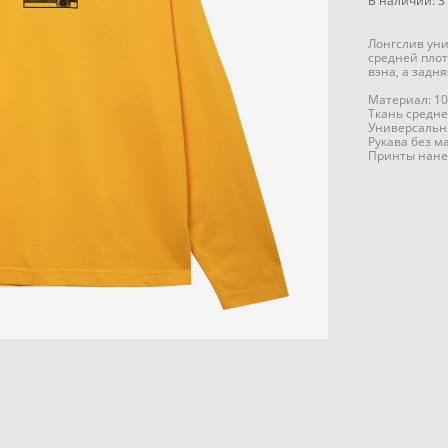
В наличии:
3
Лонгслив уни
средней пло
вэна, а задн
Материал: 10
Ткань средне
Универсальн
Рукава без м
Принты нане