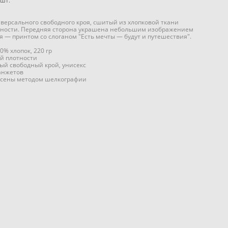
шт.
версального свободного кроя, сшитый из хлопковой ткани
тности. Передняя сторона украшена небольшим изображением
яя — принтом со слоганом "Есть мечты — будут и путешествия".
0% хлопок, 220 гр
й плотности
ый свободный крой, унисекс
анжетов
сены методом шелкографии