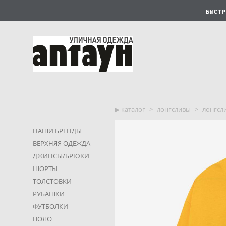
БЫСТР
▶︎ каталог
>
лонгсливы
>
лонгсли
НАШИ БРЕНДЫ
ВЕРХНЯЯ ОДЕЖДА
ДЖИНСЫ/БРЮКИ
ШОРТЫ
ТОЛСТОВКИ
РУБАШКИ
ФУТБОЛКИ
ПОЛО