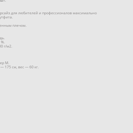
шт.
ерсайз для любителей и профессионалов максимально
утфита.
щенным плечом.
дь.
 %.
0 г/м2.
ер М.
— 175 см, вес — 60 кг.