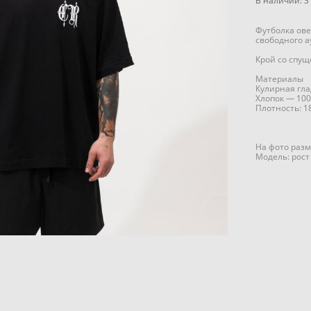
В наличии:
3
Футболка ов
свободного а
Крой со спу
Материалы
Кулирная гла
Хлопок — 100
Плотность: 18
На фото разм
Модель: рост 