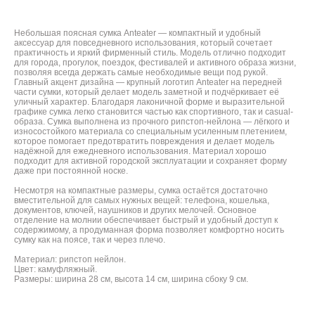
Небольшая поясная сумка Anteater — компактный и удобный
аксессуар для повседневного использования, который сочетает
практичность и яркий фирменный стиль. Модель отлично подходит
для города, прогулок, поездок, фестивалей и активного образа жизни,
позволяя всегда держать самые необходимые вещи под рукой.
Главный акцент дизайна — крупный логотип Anteater на передней
части сумки, который делает модель заметной и подчёркивает её
уличный характер. Благодаря лаконичной форме и выразительной
графике сумка легко становится частью как спортивного, так и casual-
образа. Сумка выполнена из прочного рипстоп-нейлона — лёгкого и
износостойкого материала со специальным усиленным плетением,
которое помогает предотвратить повреждения и делает модель
надёжной для ежедневного использования. Материал хорошо
подходит для активной городской эксплуатации и сохраняет форму
даже при постоянной носке.
Несмотря на компактные размеры, сумка остаётся достаточно
вместительной для самых нужных вещей: телефона, кошелька,
документов, ключей, наушников и других мелочей. Основное
отделение на молнии обеспечивает быстрый и удобный доступ к
содержимому, а продуманная форма позволяет комфортно носить
сумку как на поясе, так и через плечо.
Материал: рипстоп нейлон.
Цвет: камуфляжный.
Размеры: ширина 28 см, высота 14 см, ширина сбоку 9 см.