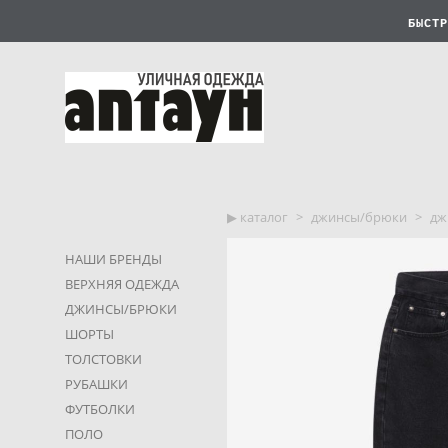
БЫСТР
▶︎ каталог
>
джинсы/брюки
>
дж
НАШИ БРЕНДЫ
ВЕРХНЯЯ ОДЕЖДА
ДЖИНСЫ/БРЮКИ
ШОРТЫ
ТОЛСТОВКИ
РУБАШКИ
ФУТБОЛКИ
ПОЛО