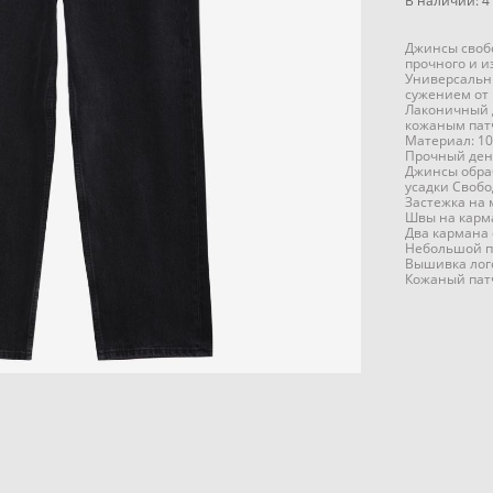
В наличии:
4
Джинсы свобо
прочного и и
Универсальн
сужением от 
Лаконичный 
кожаным пат
Материал: 1
Прочный ден
Джинсы обра
усадки Свобо
Застежка на
Швы на карм
Два кармана 
Небольшой п
Вышивка лог
Кожаный пат