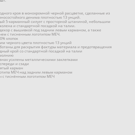
шт.
дного кроя в монохромной черной расцветке, сделанные из
зносостойкого денима плотностью 13 унций.
ый 5-карманный силуэт с просторной штаниной, небольшим
колена и стандартной посадкой на талии.
декор с вышивкой под задним левым карманом, а также
чем с тисненным логотипом МЕЧ.
00% хлопок
им черного цвета плотностью 13 унций
ботаны для раскрытия фактуры материала и предотвращения
дный крой со стандартной посадкой на талии
 молнию
анах усилены металлическими заклепками
спереди и сзади
ятый карман
отипа МЕЧ над задним левым карманом
ч с тиснённым логотипом МЕЧ