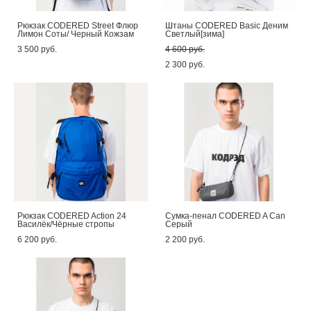
Рюкзак CODERED Street Флюр
Штаны CODERED Basic Деним
Лимон Соты/ Черный Кожзам
Светлый[зима]
3 500 pуб.
4 600 pуб.
2 300 pуб.
Рюкзак CODERED Action 24
Сумка-пенал CODERED A Can
Василёк/Чёрные стропы
Серый
6 200 pуб.
2 200 pуб.