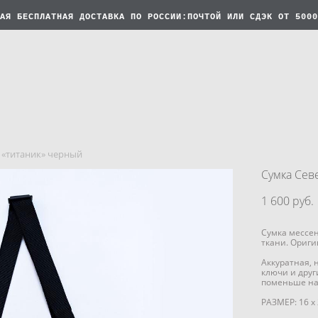
АЯ БЕСПЛАТНАЯ
ДОСТАВКА ПО РОССИИ:ПОЧТОЙ ИЛИ СДЭК ОТ 5000
 «титаник» черный
Сумка Сев
1 600 pуб.
Сумка мессе
ткани. Ориги
Аккуратная, 
ключи и друг
поменьше на
РАЗМЕР: 16 х 