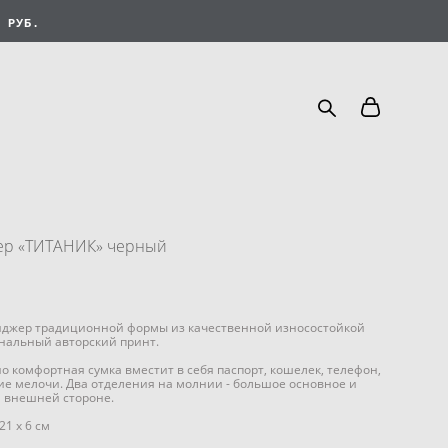
 РУБ.
ер «ТИТАНИК» черный
нджер традиционной формы из качественной износостойкой
нальный авторский принт.
но комфортная сумка вместит в себя паспорт, кошелек, телефон,
ие мелочи. Два отделения на молнии - большое основное и
 внешней стороне.
21 х 6 см